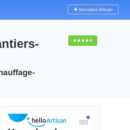
Inscription Artisan
ntiers-
9,5
(100%)
94
votes
chauffage-