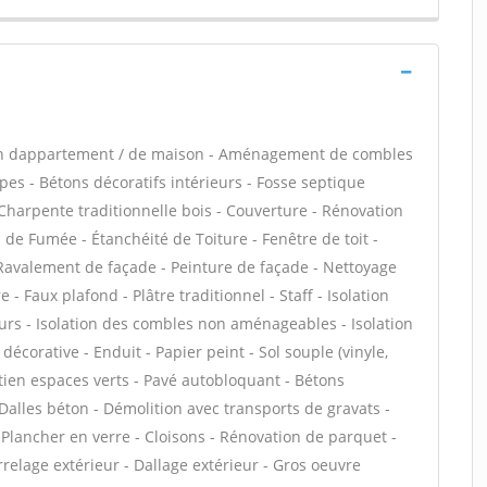
ion dappartement / de maison - Aménagement de combles
pes - Bétons décoratifs intérieurs - Fosse septique
Charpente traditionnelle bois - Couverture - Rénovation
 de Fumée - Étanchéité de Toiture - Fenêtre de toit -
 Ravalement de façade - Peinture de façade - Nettoyage
- Faux plafond - Plâtre traditionnel - Staff - Isolation
urs - Isolation des combles non aménageables - Isolation
corative - Enduit - Papier peint - Sol souple (vinyle,
retien espaces verts - Pavé autobloquant - Bétons
- Dalles béton - Démolition avec transports de gravats -
lancher en verre - Cloisons - Rénovation de parquet -
relage extérieur - Dallage extérieur - Gros oeuvre