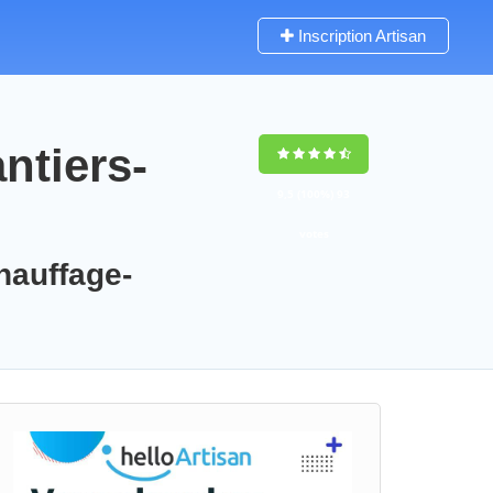
Inscription Artisan
ntiers-
9,5
(100%)
93
votes
chauffage-