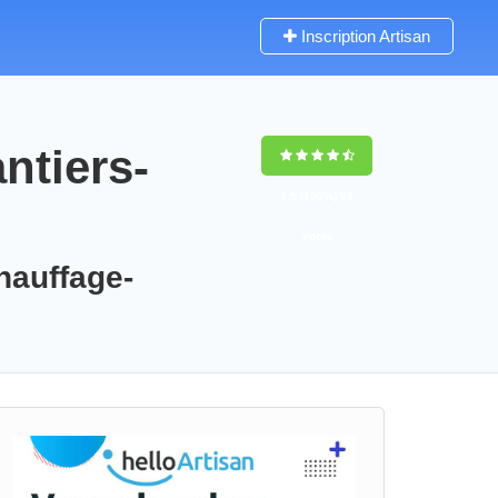
Inscription Artisan
ntiers-
9,5
(100%)
98
votes
chauffage-