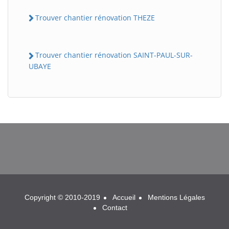
Trouver chantier rénovation THEZE
Trouver chantier rénovation SAINT-PAUL-SUR-
UBAYE
BatiWebPro
B
Assistant en ligne
B
Copyright © 2010-2019
Accueil
Mentions Légales
Contact
BatiWebPro