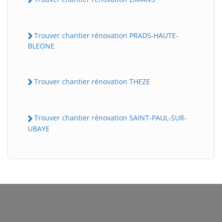
Trouver chantier rénovation PRADS-HAUTE-
BLEONE
Trouver chantier rénovation THEZE
Trouver chantier rénovation SAINT-PAUL-SUR-
BatiWebPro
B
Assistant en ligne
UBAYE
B
BatiWebPro