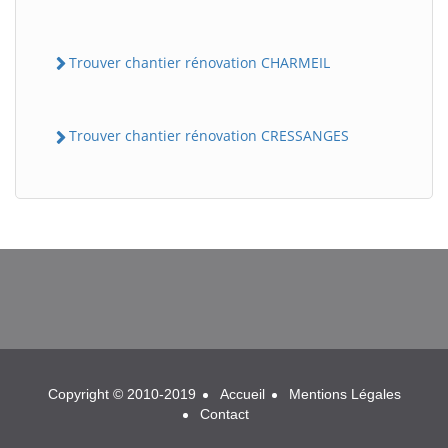
Trouver chantier rénovation CHARMEIL
Trouver chantier rénovation CRESSANGES
BatiWebPro
B
Assistant en ligne
B
Copyright © 2010-2019
Accueil
Mentions Légales
Contact
BatiWebPro