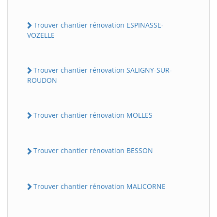
Trouver chantier rénovation ESPINASSE-
VOZELLE
Trouver chantier rénovation SALIGNY-SUR-
ROUDON
Trouver chantier rénovation MOLLES
BatiWebPro
B
Assistant en ligne
Trouver chantier rénovation BESSON
B
Trouver chantier rénovation MALICORNE
BatiWebPro