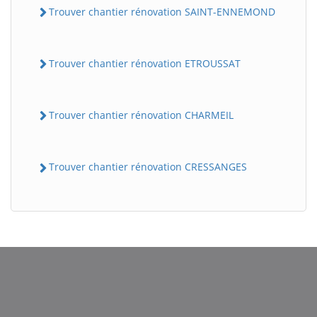
Trouver chantier rénovation SAINT-ENNEMOND
Trouver chantier rénovation ETROUSSAT
Trouver chantier rénovation CHARMEIL
Trouver chantier rénovation CRESSANGES
BatiWebPro
B
Assistant en ligne
B
BatiWebPro