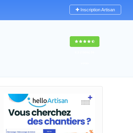
Inscription Artisan
9,5
(100%)
59
votes