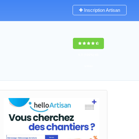
Inscription Artisan
9,5
(100%)
60
votes