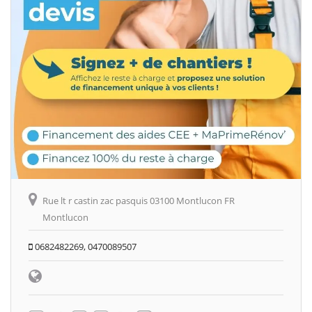
Rue lt r castin zac pasquis 03100 Montlucon FR
Montlucon
0682482269, 0470089507