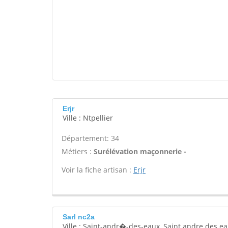
Erjr
Ville : Ntpellier
Département: 34
Métiers :
Surélévation maçonnerie -
Voir la fiche artisan :
Erjr
Sarl nc2a
Ville : Saint-andr�-des-eaux, Saint andre des e