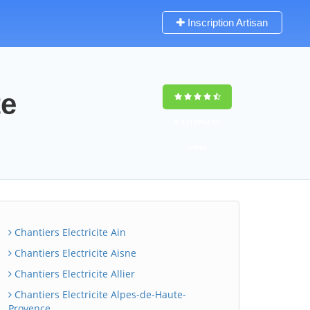
Inscription Artisan
te
9,5
(100%)
82
votes
Chantiers Electricite Ain
Chantiers Electricite Aisne
Chantiers Electricite Allier
Chantiers Electricite Alpes-de-Haute-
Provence