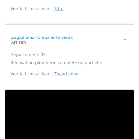
Voir la fiche artisan :
S.t.p
Zagad amar Creuzier-le-vieux
Artisan
Département: 03
Rénovation plomberie complète ou partielle -
Voir la fiche artisan :
Zagad amar