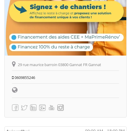
29 rue maurice barroin 03800 Gannat FR Gannat
0609855246
09:00 AM - 18:00 PM