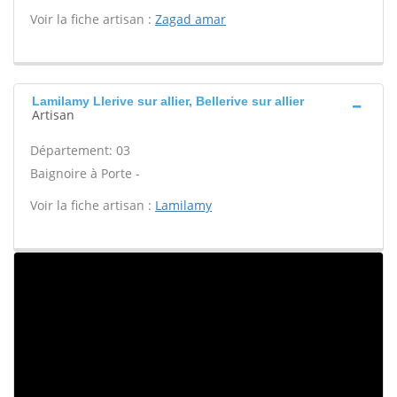
Voir la fiche artisan :
Zagad amar
Lamilamy Llerive sur allier, Bellerive sur allier
Artisan
Département: 03
Baignoire à Porte -
Voir la fiche artisan :
Lamilamy