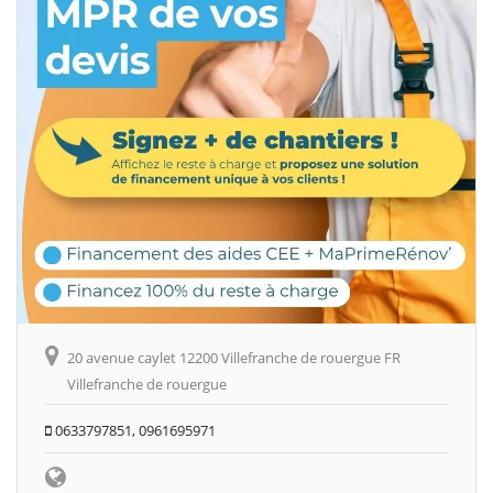
20 avenue caylet 12200 Villefranche de rouergue FR
Villefranche de rouergue
0633797851, 0961695971