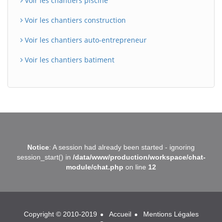
Voir les chantiers piscine
Voir les chantiers construction
Voir les chantiers auto-entrepreneur
Voir les chantiers batiment
BatiWebPro
B
Notice
: A session had already been started - ignoring
Assistant en ligne
session_start() in
/data/www/production/workspace/chat-
module/chat.php
on line
12
B
Copyright © 2010-2019
Accueil
Mentions Légales