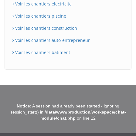
Voir les chantiers electricite
Voir les chantiers piscine
Voir les chantiers construction
Voir les chantiers auto-entrepreneur
Voir les chantiers batiment
BatiWebPro
B
Notice
: A session had already been started - ignoring
Assistant en ligne
session_start() in
/data/www/production/workspace/chat-
module/chat.php
on line
12
B