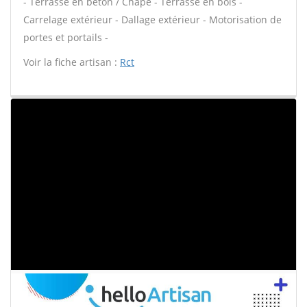
- Terrasse en béton / Chape - Terrasse en bois -
Carrelage extérieur - Dallage extérieur - Motorisation de
portes et portails -
Voir la fiche artisan :
Rct