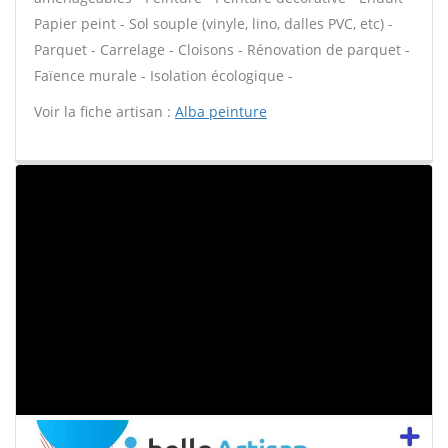
Papier peint - Sol souple (vinyle, lino, dalles PVC, etc) -
Parquet - Carrelage - Cloisons - Rénovation de parquet -
Faïence murale - Isolation écologique -
Voir la fiche artisan :
Alba peinture