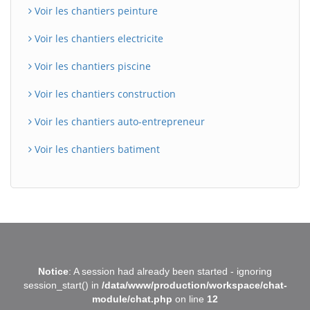
Voir les chantiers peinture
Voir les chantiers electricite
Voir les chantiers piscine
Voir les chantiers construction
Voir les chantiers auto-entrepreneur
Voir les chantiers batiment
BatiWebPro
B
Notice
: A session had already been started - ignoring
Assistant en ligne
session_start() in
/data/www/production/workspace/chat-
module/chat.php
on line
12