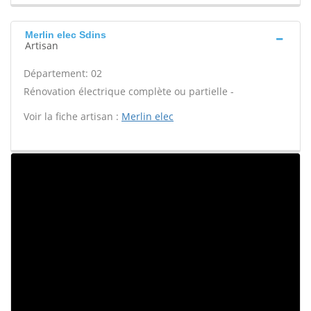
Merlin elec Sdins
Artisan
Département: 02
Rénovation électrique complète ou partielle -
Voir la fiche artisan :
Merlin elec