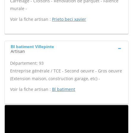
Carrelage - Cloisons - Rénovation de parquet - Faïence
murale -
Voir la fiche artisan :
Prieto beci xavier
Bl batiment Villepinte
Artisan
Département: 93
Entreprise générale / TCE - Second oeuvre - Gros oeuvre
(Extension maison, construction garage, etc) -
Voir la fiche artisan :
Bl batiment