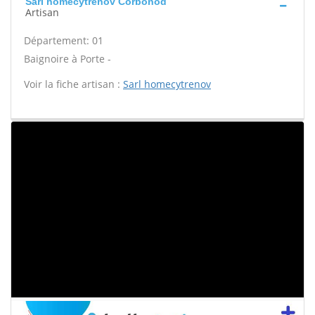
Sarl homecytrenov Corbonod
Artisan
Département: 01
Baignoire à Porte -
Voir la fiche artisan :
Sarl homecytrenov