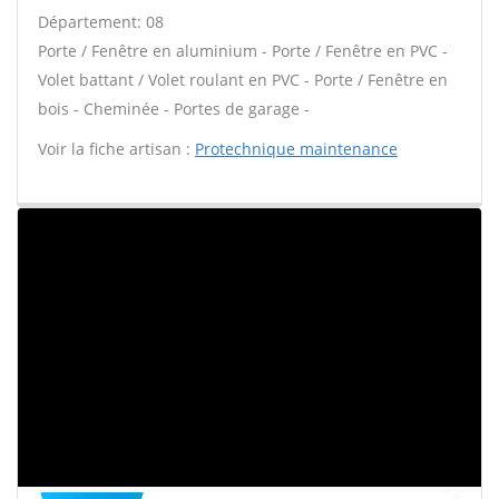
Département: 08
Porte / Fenêtre en aluminium - Porte / Fenêtre en PVC -
Volet battant / Volet roulant en PVC - Porte / Fenêtre en
bois - Cheminée - Portes de garage -
Voir la fiche artisan :
Protechnique maintenance