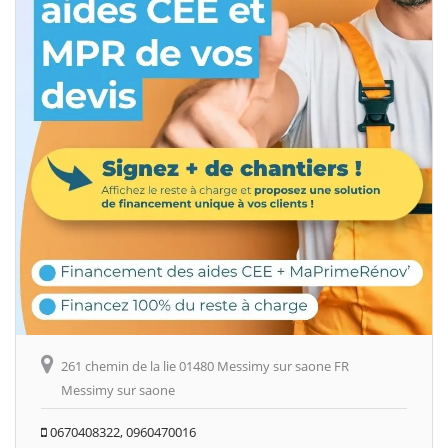
261 chemin de la lie 01480 Messimy sur saone FR
Messimy sur saone
0670408322, 0960470016