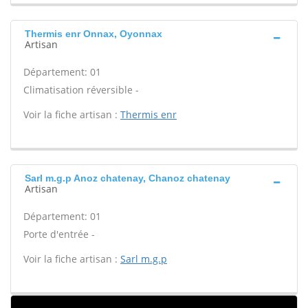
Thermis enr Onnax, Oyonnax
Artisan
Département: 01
Climatisation réversible -
Voir la fiche artisan :
Thermis enr
Sarl m.g.p Anoz chatenay, Chanoz chatenay
Artisan
Département: 01
Porte d'entrée -
Voir la fiche artisan :
Sarl m.g.p