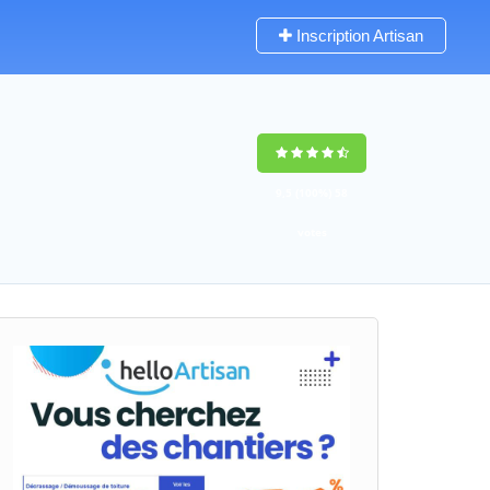
Inscription Artisan
9,5
(100%)
58
votes