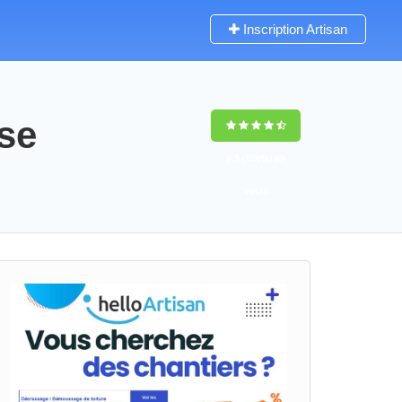
Inscription Artisan
se
9,5
(100%)
69
votes