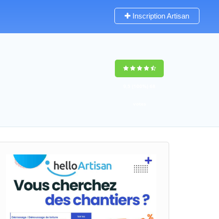
Inscription Artisan
9,5
(100%)
68
votes