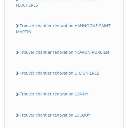
FEUCHERES
Trouver chantier rénovation HANNOGNE-SAINT-
MARTIN
Trouver chantier rénovation NOVION-PORCIEN
BatiWebPro
B
Trouver chantier rénovation ETEIGNIERES
Assistant en ligne
B
Trouver chantier rénovation LONNY
Trouver chantier rénovation LUCQUY
BatiWebPro