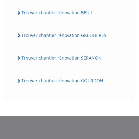
Trouver chantier rénovation BEUIL
Trouver chantier rénovation GREOLIERES
Trouver chantier rénovation SERANON
BatiWebPro
B
Assistant en ligne
Trouver chantier rénovation GOURDON
B
BatiWebPro