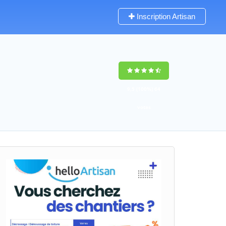
Inscription Artisan
9,5
(100%)
64
votes