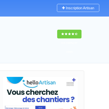
Inscription Artisan
9,5
(100%)
57
votes