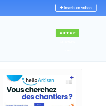
Inscription Artisan
9,5
(100%)
63
votes