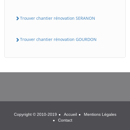
Trouver chantier rénovation SERANON
Trouver chantier rénovation GOURDON
BatiWebPro
B
Assistant en ligne
B
Copyright © 2010-2019
Accueil
Mentions Légales
Contact