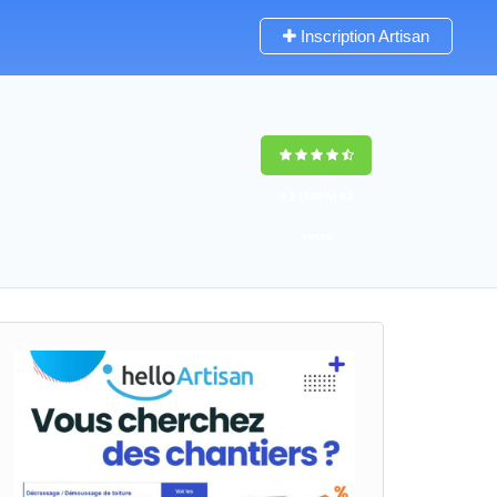
Inscription Artisan
9,5
(100%)
62
votes