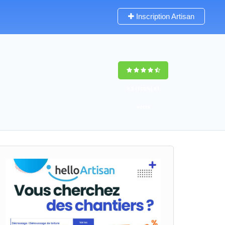
Inscription Artisan
9,5
(100%)
61
votes