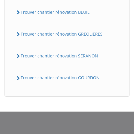
Trouver chantier rénovation BEUIL
Trouver chantier rénovation GREOLIERES
Trouver chantier rénovation SERANON
BatiWebPro
B
Assistant en ligne
Trouver chantier rénovation GOURDON
B
BatiWebPro