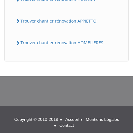
Trouver chantier rénovation APPIETTO
Trouver chantier rénovation HOMBLIERES
BatiWebPro
B
Assistant en ligne
B
Copyright © 2010-2019
Accueil
Mentions Légales
Contact
BatiWebPro