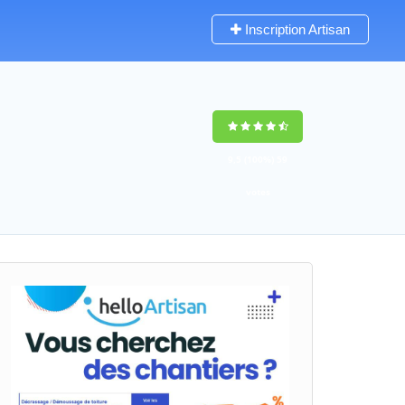
Inscription Artisan
9,5
(100%)
59
votes